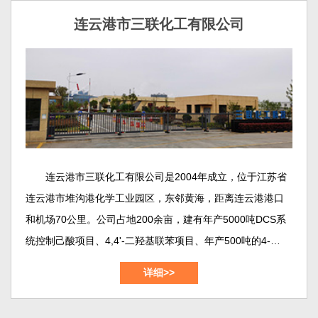
连云港市三联化工有限公司
连云港市三联化工有限公司是2004年成立，位于江苏省
连云港市堆沟港化学工业园区，东邻黄海，距离连云港港口
和机场70公里。公司占地200余亩，建有年产5000吨DCS系
统控制己酸项目、4,4'-二羟基联苯项目、年产500吨的4-羟基
联苯项目、年产1500吨的1,2-苯并异噻唑啉-3-酮（BIT）项
详细>>
目，年产700吨的3,5-二氯苯甲酰氯项目，年产1000吨间苯二
甲酸-5-磺酸纳项目等等