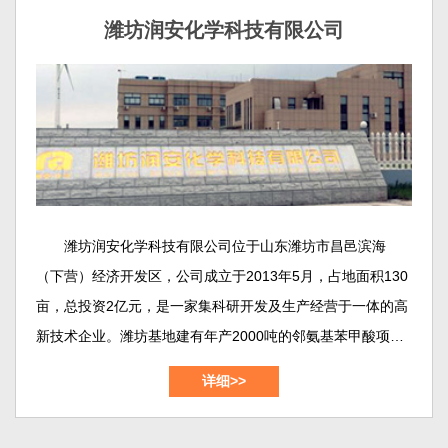
中试的摇篮，也是我们对外交流的主要窗口。
潍坊润安化学科技有限公司
潍坊润安化学科技有限公司位于山东潍坊市昌邑滨海
（下营）经济开发区，公司成立于2013年5月，占地面积130
亩，总投资2亿元，是一家集科研开发及生产经营于一体的高
新技术企业。潍坊基地建有年产2000吨的邻氨基苯甲酸项
目、年产800吨的2,2-二硫二本甲酸（DTSA）项目、年产
详细>>
1000吨的靛红酸酐(dtbc)项目，年产300吨的邻氨基苯甲酸甲
酯/乙酯/丁酯项目等等。