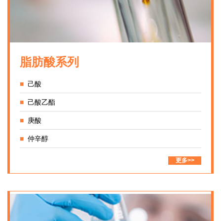
脂肪酸系列
■
己酸
■
己酸乙酯
■
庚酸
■
仲辛醇
更多>>