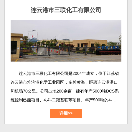
连云港市三联化工有限公司
连云港市三联化工有限公司是2004年成立，位于江苏省
连云港市堆沟港化学工业园区，东邻黄海，距离连云港港口
和机场70公里。公司占地200余亩，建有年产5000吨DCS系
统控制己酸项目、4,4'-二羟基联苯项目、年产500吨的4-羟基
联苯项目、年产1500吨的1,2-苯并异噻唑啉-3-酮（BIT）项
详细>>
目，年产700吨的3,5-二氯苯甲酰氯项目，年产1000吨间苯二
甲酸-5-磺酸纳项目等等