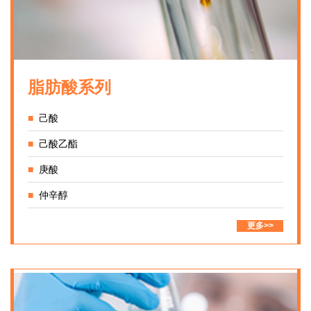
脂肪酸系列
■
己酸
■
己酸乙酯
■
庚酸
■
仲辛醇
更多>>