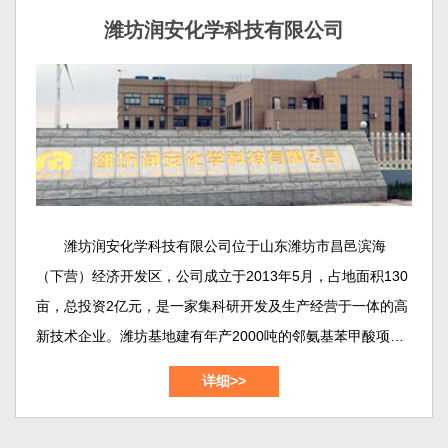
中试的摇篮，也是我们对外交流的主要窗口。
潍坊润安化学科技有限公司
潍坊润安化学科技有限公司位于山东潍坊市昌邑滨海
（下营）经济开发区，公司成立于2013年5月，占地面积130
亩，总投资2亿元，是一家集科研开发及生产经营于一体的高
新技术企业。潍坊基地建有年产2000吨的邻氨基苯甲酸项
目、年产800吨的2,2-二硫二本甲酸（DTSA）项目、年产
详细>>
1000吨的靛红酸酐(dtbc)项目，年产300吨的邻氨基苯甲酸甲
酯/乙酯/丁酯项目等等。