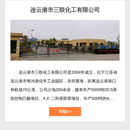
连云港市三联化工有限公司
连云港市三联化工有限公司是2004年成立，位于江苏省
连云港市堆沟港化学工业园区，东邻黄海，距离连云港港口
和机场70公里。公司占地200余亩，建有年产5000吨DCS系
统控制己酸项目、4,4'-二羟基联苯项目、年产500吨的4-羟基
联苯项目、年产1500吨的1,2-苯并异噻唑啉-3-酮（BIT）项
详细>>
目，年产700吨的3,5-二氯苯甲酰氯项目，年产1000吨间苯二
甲酸-5-磺酸纳项目等等