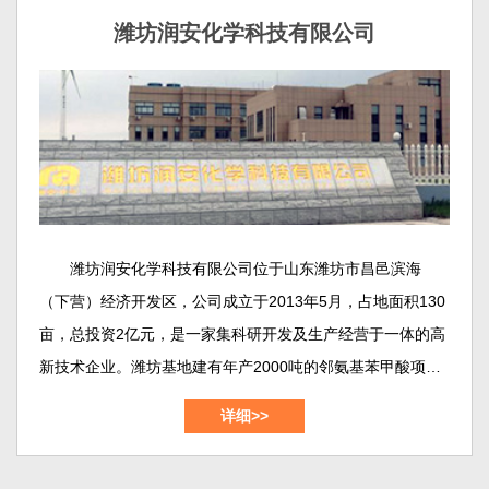
中试的摇篮，也是我们对外交流的主要窗口。
潍坊润安化学科技有限公司
潍坊润安化学科技有限公司位于山东潍坊市昌邑滨海
（下营）经济开发区，公司成立于2013年5月，占地面积130
亩，总投资2亿元，是一家集科研开发及生产经营于一体的高
新技术企业。潍坊基地建有年产2000吨的邻氨基苯甲酸项
目、年产800吨的2,2-二硫二本甲酸（DTSA）项目、年产
详细>>
1000吨的靛红酸酐(dtbc)项目，年产300吨的邻氨基苯甲酸甲
酯/乙酯/丁酯项目等等。