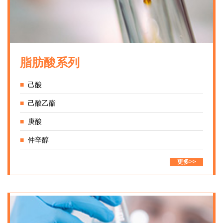
脂肪酸系列
■
己酸
■
己酸乙酯
■
庚酸
■
仲辛醇
更多>>