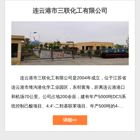
连云港市三联化工有限公司
连云港市三联化工有限公司是2004年成立，位于江苏省
连云港市堆沟港化学工业园区，东邻黄海，距离连云港港口
和机场70公里。公司占地200余亩，建有年产5000吨DCS系
统控制己酸项目、4,4'-二羟基联苯项目、年产500吨的4-羟基
联苯项目、年产1500吨的1,2-苯并异噻唑啉-3-酮（BIT）项
详细>>
目，年产700吨的3,5-二氯苯甲酰氯项目，年产1000吨间苯二
甲酸-5-磺酸纳项目等等