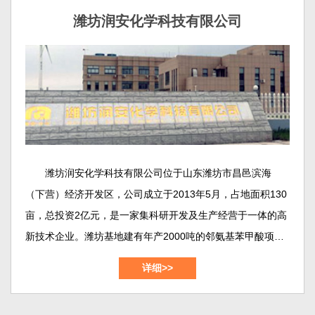
中试的摇篮，也是我们对外交流的主要窗口。
潍坊润安化学科技有限公司
潍坊润安化学科技有限公司位于山东潍坊市昌邑滨海
（下营）经济开发区，公司成立于2013年5月，占地面积130
亩，总投资2亿元，是一家集科研开发及生产经营于一体的高
新技术企业。潍坊基地建有年产2000吨的邻氨基苯甲酸项
目、年产800吨的2,2-二硫二本甲酸（DTSA）项目、年产
详细>>
1000吨的靛红酸酐(dtbc)项目，年产300吨的邻氨基苯甲酸甲
酯/乙酯/丁酯项目等等。