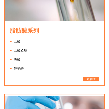
脂肪酸系列
■
己酸
■
己酸乙酯
■
庚酸
■
仲辛醇
更多>>