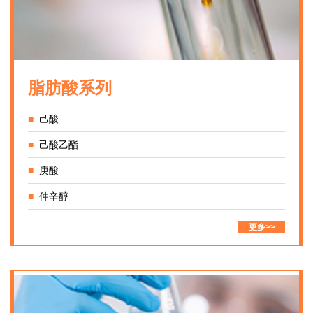
脂肪酸系列
■
己酸
■
己酸乙酯
■
庚酸
■
仲辛醇
更多>>