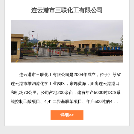
连云港市三联化工有限公司
连云港市三联化工有限公司是2004年成立，位于江苏省
连云港市堆沟港化学工业园区，东邻黄海，距离连云港港口
和机场70公里。公司占地200余亩，建有年产5000吨DCS系
统控制己酸项目、4,4'-二羟基联苯项目、年产500吨的4-羟基
联苯项目、年产1500吨的1,2-苯并异噻唑啉-3-酮（BIT）项
详细>>
目，年产700吨的3,5-二氯苯甲酰氯项目，年产1000吨间苯二
甲酸-5-磺酸纳项目等等