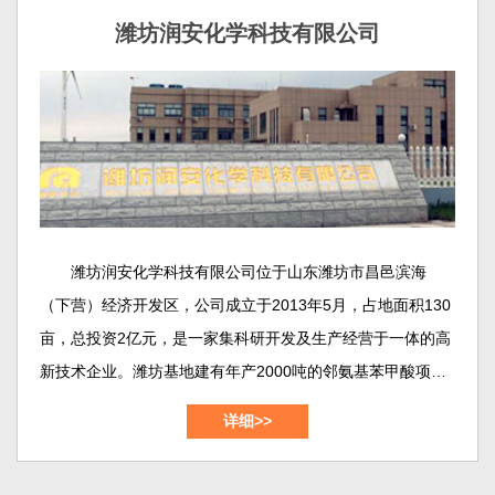
中试的摇篮，也是我们对外交流的主要窗口。
潍坊润安化学科技有限公司
潍坊润安化学科技有限公司位于山东潍坊市昌邑滨海
（下营）经济开发区，公司成立于2013年5月，占地面积130
亩，总投资2亿元，是一家集科研开发及生产经营于一体的高
新技术企业。潍坊基地建有年产2000吨的邻氨基苯甲酸项
目、年产800吨的2,2-二硫二本甲酸（DTSA）项目、年产
详细>>
1000吨的靛红酸酐(dtbc)项目，年产300吨的邻氨基苯甲酸甲
酯/乙酯/丁酯项目等等。