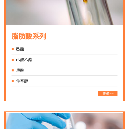
脂肪酸系列
■
己酸
■
己酸乙酯
■
庚酸
■
仲辛醇
更多>>