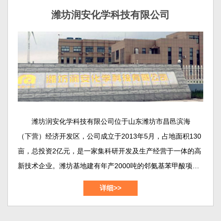
中试的摇篮，也是我们对外交流的主要窗口。
潍坊润安化学科技有限公司
潍坊润安化学科技有限公司位于山东潍坊市昌邑滨海
（下营）经济开发区，公司成立于2013年5月，占地面积130
亩，总投资2亿元，是一家集科研开发及生产经营于一体的高
新技术企业。潍坊基地建有年产2000吨的邻氨基苯甲酸项
目、年产800吨的2,2-二硫二本甲酸（DTSA）项目、年产
详细>>
1000吨的靛红酸酐(dtbc)项目，年产300吨的邻氨基苯甲酸甲
酯/乙酯/丁酯项目等等。