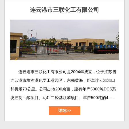
连云港市三联化工有限公司
连云港市三联化工有限公司是2004年成立，位于江苏省
连云港市堆沟港化学工业园区，东邻黄海，距离连云港港口
和机场70公里。公司占地200余亩，建有年产5000吨DCS系
统控制己酸项目、4,4'-二羟基联苯项目、年产500吨的4-羟基
联苯项目、年产1500吨的1,2-苯并异噻唑啉-3-酮（BIT）项
详细>>
目，年产700吨的3,5-二氯苯甲酰氯项目，年产1000吨间苯二
甲酸-5-磺酸纳项目等等