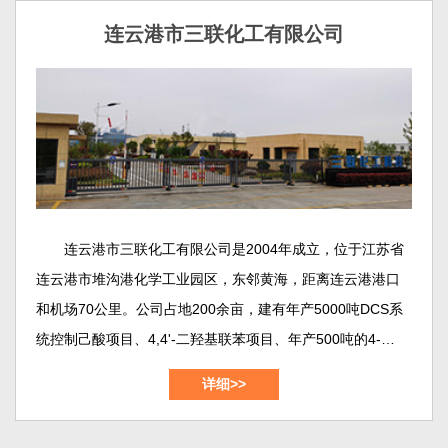
连云港市三联化工有限公司
连云港市三联化工有限公司是2004年成立，位于江苏省
连云港市堆沟港化学工业园区，东邻黄海，距离连云港港口
和机场70公里。公司占地200余亩，建有年产5000吨DCS系
统控制己酸项目、4,4'-二羟基联苯项目、年产500吨的4-羟基
联苯项目、年产1500吨的1,2-苯并异噻唑啉-3-酮（BIT）项
详细>>
目，年产700吨的3,5-二氯苯甲酰氯项目，年产1000吨间苯二
甲酸-5-磺酸纳项目等等