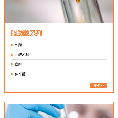
脂肪酸系列
■
己酸
■
己酸乙酯
■
庚酸
■
仲辛醇
更多>>