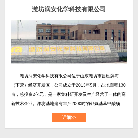
中试的摇篮，也是我们对外交流的主要窗口。
潍坊润安化学科技有限公司
潍坊润安化学科技有限公司位于山东潍坊市昌邑滨海
（下营）经济开发区，公司成立于2013年5月，占地面积130
亩，总投资2亿元，是一家集科研开发及生产经营于一体的高
新技术企业。潍坊基地建有年产2000吨的邻氨基苯甲酸项
目、年产800吨的2,2-二硫二本甲酸（DTSA）项目、年产
详细>>
1000吨的靛红酸酐(dtbc)项目，年产300吨的邻氨基苯甲酸甲
酯/乙酯/丁酯项目等等。